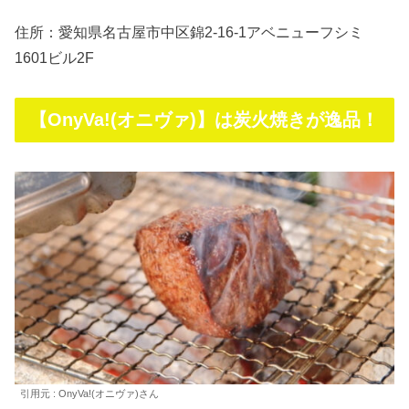
住所：愛知県名古屋市中区錦2-16-1アベニューフシミ
1601ビル2F
【OnyVa!(オニヴァ)】は炭火焼きが逸品！
引用元 : OnyVa!(オニヴァ)さん