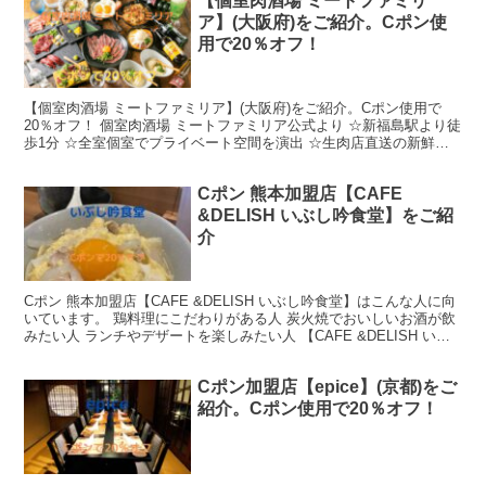
【個室肉酒場 ミートファミリ
ア】(大阪府)をご紹介。Cポン使
用で20％オフ！
【個室肉酒場 ミートファミリア】(大阪府)をご紹介。Cポン使用で
20％オフ！ 個室肉酒場 ミートファミリア公式より ☆新福島駅より徒
歩1分 ☆全室個室でプライベート空間を演出 ☆生肉店直送の新鮮な
肉料理が楽しめる酒場 ☆肉寿司は食べる価値あReadMore...
Cポン 熊本加盟店【CAFE
&DELISH いぶし吟食堂】をご紹
介
Cポン 熊本加盟店【CAFE &DELISH いぶし吟食堂】はこんな人に向
いています。 鶏料理にこだわりがある人 炭火焼でおいしいお酒が飲
みたい人 ランチやデザートを楽しみたい人 【CAFE &DELISH いぶ
し吟食堂】の特徴 出典：いぶReadMore...
Cポン加盟店【epice】(京都)をご
紹介。Cポン使用で20％オフ！