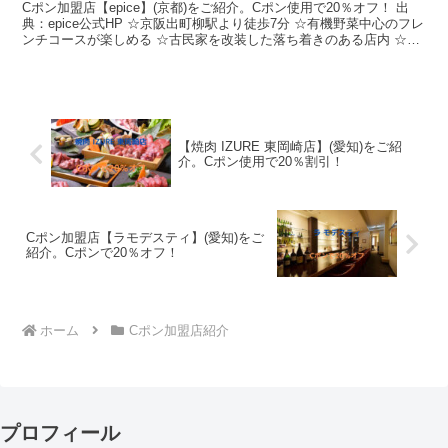
Cポン加盟店【epice】(京都)をご紹介。Cポン使用で20％オフ！ 出
典：epice公式HP ☆京阪出町柳駅より徒歩7分 ☆有機野菜中心のフレ
ンチコースが楽しめる ☆古民家を改装した落ち着きのある店内 ☆ソ
ムリエのオーナーシェフが厳選したReadMore...
【焼肉 IZURE 東岡崎店】(愛知)をご紹
介。Cポン使用で20％割引！
Cポン加盟店【ラモデスティ】(愛知)をご
紹介。Cポンで20％オフ！
ホーム
Cポン加盟店紹介
プロフィール