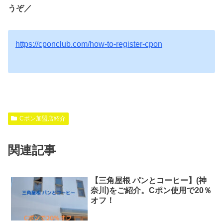
うぞ／
https://cponclub.com/how-to-register-cpon
Cポン加盟店紹介
関連記事
【三角屋根 パンとコーヒー】(神
奈川)をご紹介。Cポン使用で20％
オフ！