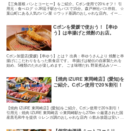
【三角屋根 パンとコーヒー】をご紹介。Cポン使用で20％オフ！ 引
用元：食べログ ☆JR逗子駅からバスで15分。森戸神社バス停前。 ☆
葉山町にある人気のパン屋 ☆ウッド基調のおしゃれな店内。イート
インスペースあり ☆角の食パンはフワフワしたReadMore...
Cポンを愛媛で使おう！【串ゆ
う】は串揚げと焼酎のお店。
Cポン加盟店(愛媛)【串ゆう】とは？ 出典：串ゆうさんより 焼酎と串
揚げにこだわりをもった飲食店です。 串揚げは秘伝の自家製たれを
始め、5種類のたれが楽しめます。 ごま味噌だれ 野菜煮込みソース
辛子生しょう油 ヒマラヤレッド岩塩 レモン ReadMore...
【焼肉 IZURE 東岡崎店】(愛知)を
ご紹介。Cポン使用で20％割引！
【焼肉 IZURE 東岡崎店】(愛知)をご紹介。Cポン使用で20％割引！
引用元：焼肉 IZURE 東岡崎店 ☆東岡崎駅から270m ☆厳選された国
産黒毛和牛を提供 ☆レンガ調のおしゃれな店内 ☆飲み放題は安い ☆
豚カルメギサル、牛タンが特ReadMore...