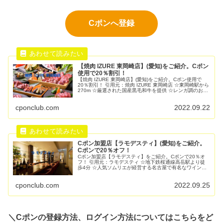
Cポンへ登録
【焼肉 IZURE 東岡崎店】(愛知)をご紹介。Cポン
使用で20％割引！
【焼肉 IZURE 東岡崎店】(愛知)をご紹介。Cポン使用で
20％割引！ 引用元：焼肉 IZURE 東岡崎店 ☆東岡崎駅から
270m ☆厳選された国産黒毛和牛を提供 ☆レンガ調のおし
ゃれな店内 ☆飲み放題は安い ☆豚カルメギサル、牛タン
が特ReadMore...
cponclub.com
2022.09.22
Cポン加盟店【ラモデスティ】(愛知)をご紹介。
Cポンで20％オフ！
Cポン加盟店【ラモデスティ】をご紹介。Cポンで20％オ
フ！ 引用元：ラモデスティ ☆地下鉄桜通線高岳駅より徒
歩4分 ☆人気ソムリエが経営する名古屋で有名なワインバ
ー ☆フランス産ワインが豊富 ☆中部地方や地元の食材を
使ったフレンチ料理 住所ReadMore...
cponclub.com
2022.09.25
＼Cポンの登録方法、ログイン方法についてはこちらをど